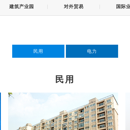
建筑产业园
对外贸易
国际
民用
电力
民用