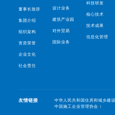
科技研发
设计业务
董事长致辞
核心技术
建筑产业园
集团介绍
技术成果
对外贸易
组织架构
信息化管理
国际业务
资质荣誉
企业文化
社会责任
友情链接
中华人民共和国住房和城乡建
中国施工企业管理协会