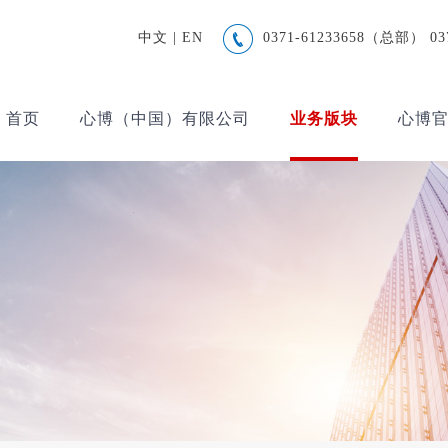
中文
|
EN
0371-61233658（总部） 0
首页
心博（中国）有限公司
业务版块
心博