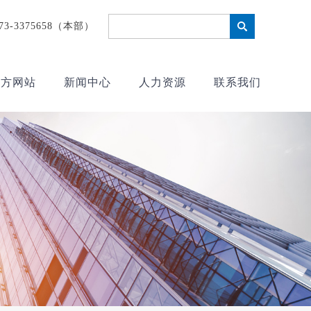
373-3375658（本部）
官方网站
新闻中心
人力资源
联系我们